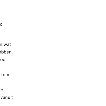
n:
an wat
hebben,
voor
ld om
ud.
 vanuit