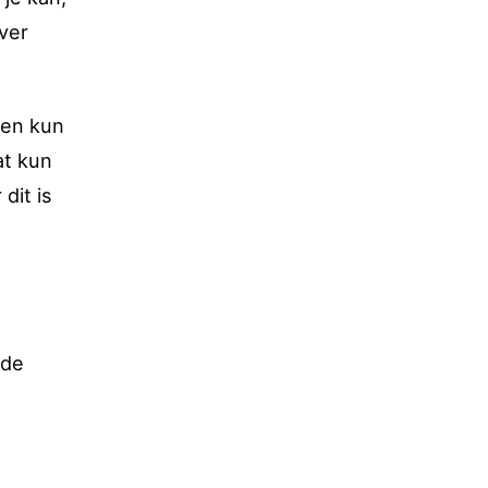
ver
ten kun
at kun
dit is
 de