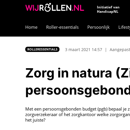
Initiatief van
HandicapNL
Home
Roller-essentials
Persoonlijk
Lifest
3 maart 2021 14:57
|
Aangepast
ROLLERESSENTIALS
Zorg in natura (Z
persoonsgebond
Met een persoonsgebonden budget (pgb) bepaal je ze
zorgverzekeraar of het zorgkantoor welke zorgorganis
het juiste?