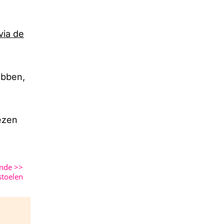
via de
ebben,
iezen
ende
>>
stoelen