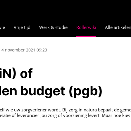
yle
Vrije tijd
Werk & studie
Rollerwiki
Alle artikele
 4 november 2021 09:23
iN) of
en budget (pgb)
lf wie uw zorgverlener wordt. Bij zorg in natura bepaalt de geme
atie of leverancier jou zorg of voorziening levert. Maar hoe kies