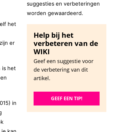
suggesties en verbeteringen
worden gewaardeerd.
elf het
Help bij het
verbeteren van de
ijn er
WIKI
Geef een suggestie voor
 is het
de verbetering van dit
Een
artikel.
GEEF EEN TIP!
015) in
g
ok
je kan,