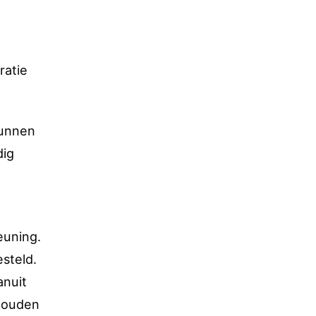
ratie
kunnen
dig
euning.
steld.
anuit
 zouden