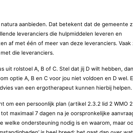
in natura aanbieden. Dat betekent dat de gemeente z
illende leveranciers die hulpmiddelen leveren en
n af met één of meer van deze leveranciers. Vaak z
met die leveranciers.
uit rolstoel A, B of C. Stel dat jij D wilt hebben, dan
rom optie A, B en C voor jou niet voldoen en D wel. 
advies van een ergotherapeut kunnen hierbij helpen.
 om een persoonlijk plan (artikel 2.3.2 lid 2 WMO 2
e tot maximaal 7 dagen na je oorspronkelijke aanvraa
jf je welke ondersteuning nodig is en waarom, maar o
standigheden’ is heel breed: het gaat dan over wat 