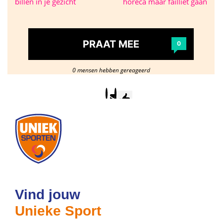
billen in je gezicht
horeca maar failliet gaan
PRAAT MEE
0
0 mensen hebben gereageerd
Postcode
/
woonplaats
Vind jouw
Unieke Sport