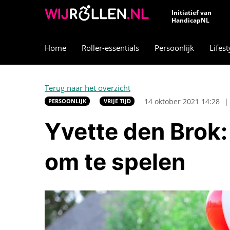
Initiatief van
HandicapNL
Home
Roller-essentials
Persoonlijk
Lifest
Terug naar het overzicht
14 oktober 2021 14:28
|
PERSOONLIJK
VRIJE TIJD
Yvette den Brok:
om te spelen