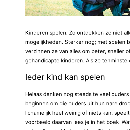
Kinderen spelen. Zo ontdekken ze niet al
mogelijkheden. Sterker nog; met spelen b
verzinnen ze van alles om beter, sneller of
gehandicapte kinderen. Als ze tenminste 
Ieder kind kan spelen
Helaas denken nog steeds te veel ouders d
beginnen om die ouders uit hun nare droom
lichamelijk heel weinig of niets kan, spee
voorbeeld daarvan lees je in het boek ‘Wat