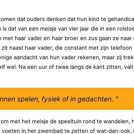
omen dat ouders denken dat hun kind te gehandica
s dat van een meisje van vier jaar die in een rolstoe
n met haar vader en haar broer en zus gaan ze naar
 zit naast haar vader, die constant met zijn telefoon
 enige aandacht van hun vader rekenen, maar zij tre
f wel. Na een uur of twee langs de kant zitten, valt
nen spelen, fysiek of in gedachten. "
m met het meisje de speeltuin rond te wandelen, h
r voeten in het zwembad te zetten of wat-dan-ook.