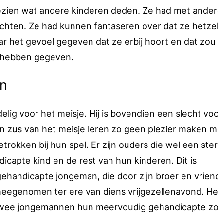
ezien wat andere kinderen deden. Ze had met ander
achten. Ze had kunnen fantaseren over dat ze hetzel
r het gevoel gegeven dat ze erbij hoort en dat zou
t hebben gegeven.
en
elig voor het meisje. Hij is bovendien een slecht vo
en zus van het meisje leren zo geen plezier maken 
etrokken bij hun spel. Er zijn ouders die wel een ste
apte kind en de rest van hun kinderen. Dit is
gehandicapte jongeman, die door zijn broer en vrien
eegenomen ter ere van diens vrijgezellenavond. He
 twee jongemannen hun meervoudig gehandicapte z