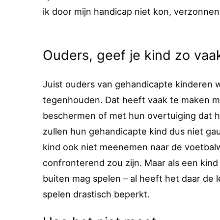
ik door mijn handicap niet kon, verzonnen 
Ouders, geef je kind zo vaa
Juist ouders van gehandicapte kinderen w
tegenhouden. Dat heeft vaak te maken met
beschermen of met hun overtuiging dat h
zullen hun gehandicapte kind dus niet gau
kind ook niet meenemen naar de voetbalwed
confronterend zou zijn. Maar als een kin
buiten mag spelen – al heeft het daar de 
spelen drastisch beperkt.