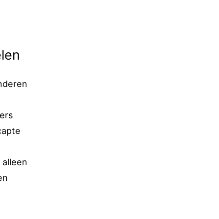
elen
inderen
ers
capte
 alleen
en