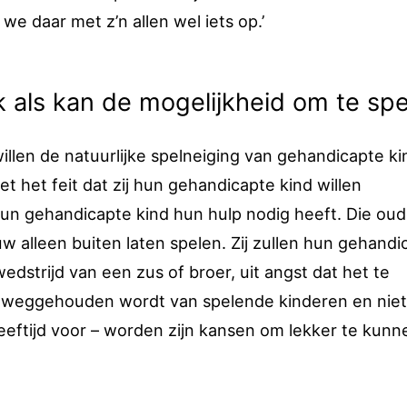
we daar met z’n allen wel iets op.’
k als kan de mogelijkheid om te sp
illen de natuurlijke spelneiging van gehandicapte k
 het feit dat zij hun gehandicapte kind willen
un gehandicapte kind hun hulp nodig heeft. Die oud
w alleen buiten laten spelen. Zij zullen hun gehandi
strijd van een zus of broer, uit angst dat het te
d weggehouden wordt van spelende kinderen en niet
leeftijd voor – worden zijn kansen om lekker te kunn