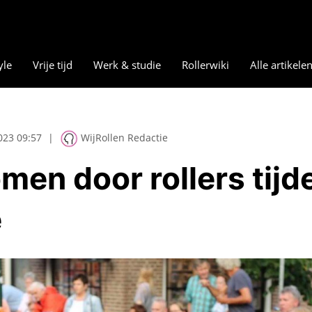
yle
Vrije tijd
Werk & studie
Rollerwiki
Alle artikele
023 09:57
|
WijRollen Redactie
en door rollers tijd
e