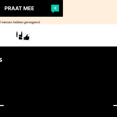
PRAAT MEE
0
0 mensen hebben gereageerd
s