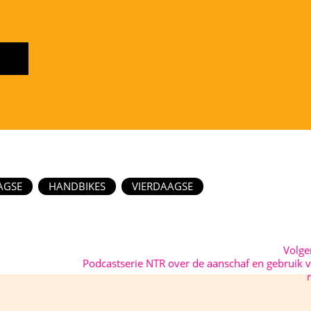
.
AGSE
HANDBIKES
VIERDAAGSE
Volg
Podcastserie NTR over de aanschaf en gebruik 