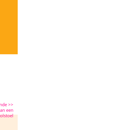
ende
>>
van een
rolstoel