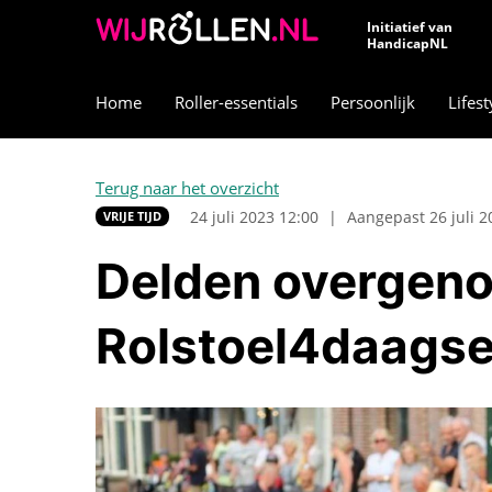
Initiatief van
HandicapNL
Home
Roller-essentials
Persoonlijk
Lifest
Terug naar het overzicht
24 juli 2023 12:00
|
Aangepast 26 juli 2
VRIJE TIJD
Delden overgenom
Rolstoel4daags