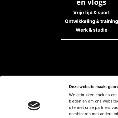
en vlogs
Vrije tijd & sport
Ontwikkeling & training
Werk & studie
Deze website maakt gebru
We gebruiken cookies om c
bieden en om ons websitev
Privacy Statement Stichting HandicapNeder
site met onze partners vo
combineren met andere inf