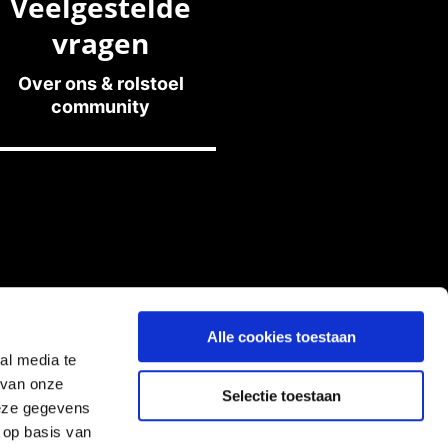
Veelgestelde
vragen
Over ons & rolstoel
community
Alle cookies toestaan
al media te
 van onze
Selectie toestaan
deze gegevens
 op basis van