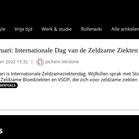
yle
Vrije tijd
Werk & studie
Rollerwiki
Alle artikele
ruari: Internationale Dag van de Zeldzame Ziekten
ari 2022 13:32
|
Jochem Verdonk
ari is Internationale Zeldzameziektendag. WijRollen sprak met S
g Zeldzame Bloedziekten en VSOP, die zich voor zeldzame ziekten 
SENTIALS
s