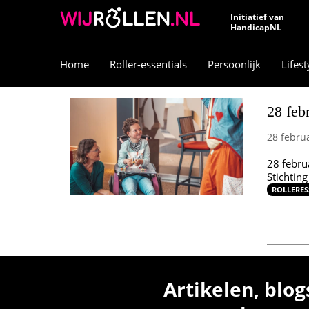
Initiatief van
HandicapNL
Home
Roller-essentials
Persoonlijk
Lifest
28 feb
28 febru
28 febru
Stichtin
ROLLERES
Artikelen, blog