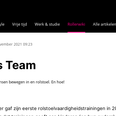
yle
Vrije tijd
Werk & studie
Rollerwiki
Alle artikele
vember 2021 09:23
ls Team
nsen bewegen in en rolstoel. En hoe!
 gaf zijn eerste rolstoelvaardigheidstrainingen in 2