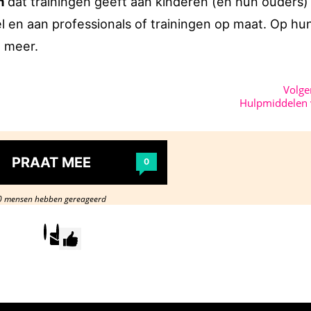
m
dat trainingen geeft aan kinderen (en hun ouders)
 en aan professionals of trainingen op maat. Op hu
e meer.
Volg
Hulpmiddelen 
PRAAT MEE
0
0 mensen hebben gereageerd