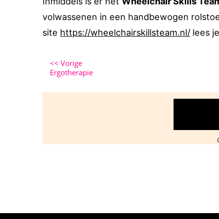
Inmiddels is er het
Wheelchair Skills Tea
volwassenen in een handbewogen rolstoel
site
https://wheelchairskillsteam.nl/
lees j
<<
Vorige
Ergotherapie