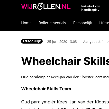
Initiatief van
HandicapNL
Home
Roller-essentials
Persoonlijk
Lifest
25 juni 2020 13:03
|
Aangepast 4 no
PERSOONLIJK
Wheelchair Skil
Oud paralympiër Kees-Jan van der Klooster leert me
Wheelchair Skills Team
Oud
paralympiër
Kees-Jan van der Klooster