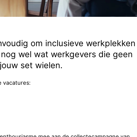
 eenvoudig om inclusieve werkplekken
j nog wel wat werkgevers die geen
jouw set wielen.
e vacatures:
vol enthousiasme mee aan de collectecampagne van