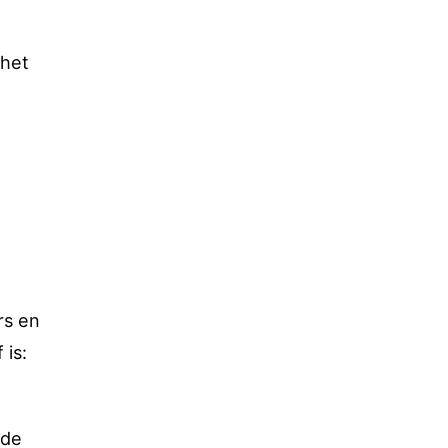
 het
rs en
 is:
 de