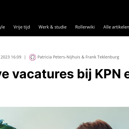
yle
Vrije tijd
Werk & studie
Rollerwiki
Alle artikele
 2023 16:09
|
Patricia Peters-Nijhuis & Frank Teklenburg
ve vacatures bij KPN 