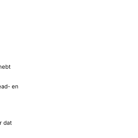
hebt
ead- en
r dat