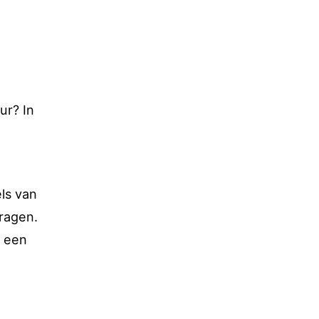
ur? In
ls van
vragen.
n een