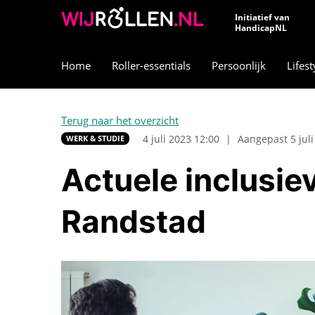
Initiatief van
HandicapNL
Home
Roller-essentials
Persoonlijk
Lifest
Terug naar het overzicht
4 juli 2023 12:00
|
Aangepast 5 juli
WERK & STUDIE
Actuele inclusie
Randstad